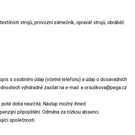
textilních strojů, provozní zámečník, opravář strojů, obráběč
opis s osobními údaji (včetně telefonu) a údaji o dosavadních
dnostech výhdradně zasílat na e-mail: e.orsulikova@pega.cz
 poté doba neurčitá. Nástup možný ihned.
enzijní připojištění. Odměna za nízkou absenci.
jící společnosti.