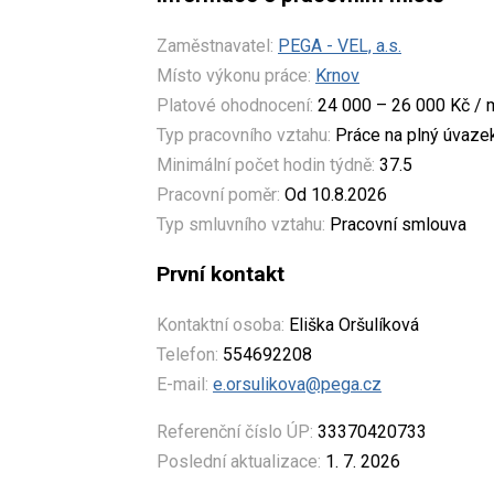
Zaměstnavatel:
PEGA - VEL, a.s.
Místo výkonu práce:
Krnov
Platové ohodnocení:
24 000 – 26 000 Kč / 
Typ pracovního vztahu:
Práce na plný úvaze
Minimální počet hodin týdně:
37.5
Pracovní poměr:
Od 10.8.2026
Typ smluvního vztahu:
Pracovní smlouva
První kontakt
Kontaktní osoba:
Eliška Oršulíková
Telefon:
554692208
E-mail:
e.orsulikova@pega.cz
Referenční číslo ÚP:
33370420733
Poslední aktualizace:
1. 7. 2026