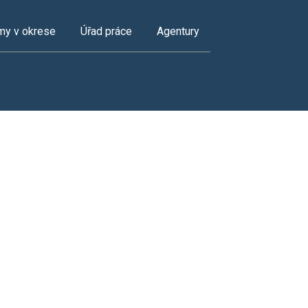
my v okrese
Úřad práce
Agentury