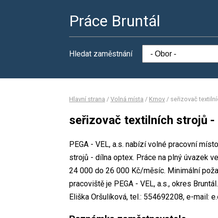
Práce Bruntál
Hledat zaměstnání
Hlavní strana
/
Volná místa
/
Krnov
/
seřizovač textilní
seřizovač textilních strojů -
PEGA - VEL, a.s. nabízí volné pracovní místo
strojů - dílna optex. Práce na plný úvaze
24 000 do 26 000 Kč/měsíc. Minimální poža
pracoviště je PEGA - VEL, a.s., okres Brunt
Eliška Oršulíková, tel.: 554692208, e-mail: 