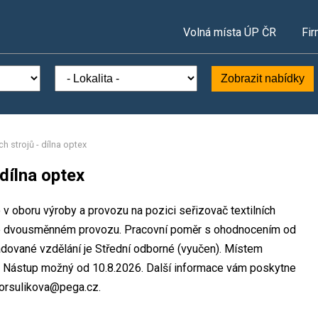
Volná místa ÚP ČR
Fir
Zobrazit nabídky
ch strojů - dílna optex
 dílna optex
 v oboru výroby a provozu na pozici seřizovač textilních
k ve dvousměnném provozu. Pracovní poměr s ohodnocením od
dované vzdělání je Střední odborné (vyučen). Místem
ál. Nástup možný od 10.8.2026. Další informace vám poskytne
e.orsulikova@pega.cz.