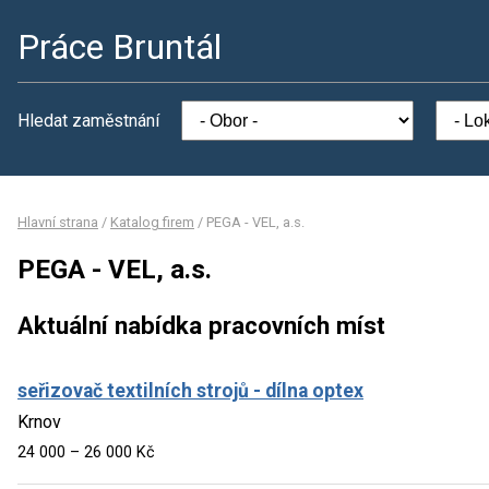
Práce Bruntál
Hledat zaměstnání
Hlavní strana
/
Katalog firem
/
PEGA - VEL, a.s.
PEGA - VEL, a.s.
Aktuální nabídka pracovních míst
seřizovač textilních strojů - dílna optex
Krnov
24 000 – 26 000 Kč