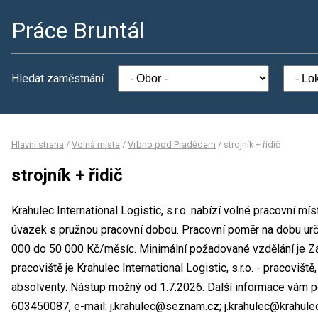
Práce Bruntál
Hledat zaměstnání
Hlavní strana
/
Volná místa
/
Vrbno pod Pradědem
/
strojník + řidič
strojník + řidič
Krahulec International Logistic, s.r.o. nabízí volné pracovní mís
úvazek s pružnou pracovní dobou. Pracovní poměr na dobu ur
000 do 50 000 Kč/měsíc. Minimální požadované vzdělání je Zá
pracoviště je Krahulec International Logistic, s.r.o. - pracovišt
absolventy. Nástup možný od 1.7.2026. Další informace vám pos
603450087, e-mail: j.krahulec@seznam.cz; j.krahulec@krahulec