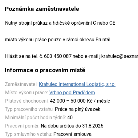
Poznámka zaměstnavatele
Nutný strojní průkaz a řidičské oprávnění C nebo CE
místo výkonu práce pouze v rámci okresu Bruntál
Hlásit se na tel. č. 603 450 087 nebo e-mail j.krahulec@sezn
Informace o pracovním místě
Zaměstnavatel:
Krahulec International Logistic, s.r.o.
Místo výkonu práce:
Vrbno pod Pradědem
Platové ohodnocení:
42 000 – 50 000 Kč / měsíc
Typ pracovního vztahu:
Práce na plný úvazek
Minimální počet hodin týdně:
40
Pracovní poměr:
Na dobu určitou do 31.8.2026
Typ smluvního vztahu:
Pracovní smlouva