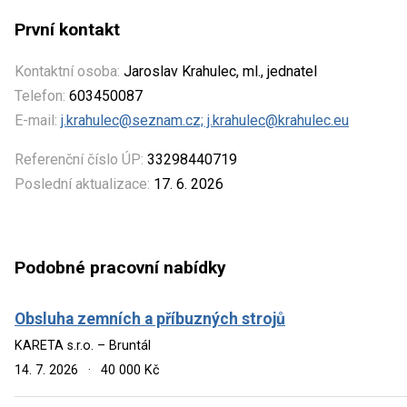
První kontakt
Kontaktní osoba:
Jaroslav Krahulec, ml., jednatel
Telefon:
603450087
E-mail:
j.krahulec@seznam.cz; j.krahulec@krahulec.eu
Referenční číslo ÚP:
33298440719
Poslední aktualizace:
17. 6. 2026
Podobné pracovní nabídky
Obsluha zemních a příbuzných strojů
KARETA s.r.o. – Bruntál
14. 7. 2026
·
40 000 Kč