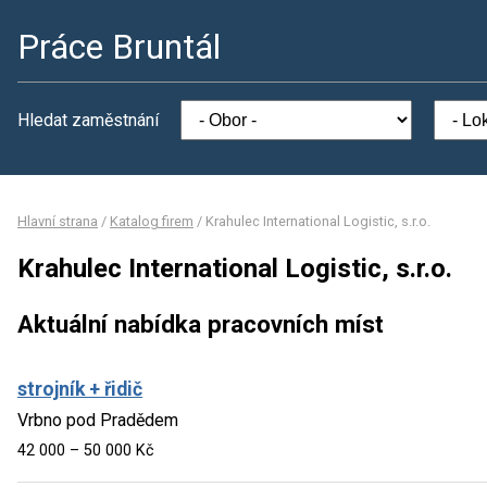
Práce Bruntál
Hledat zaměstnání
Hlavní strana
/
Katalog firem
/
Krahulec International Logistic, s.r.o.
Krahulec International Logistic, s.r.o.
Aktuální nabídka pracovních míst
strojník + řidič
Vrbno pod Pradědem
42 000 – 50 000 Kč