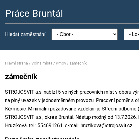
Práce Bruntál
Hledat zaměstnání
Hlavní strana
/
Volná místa
/
Krnov
/
zámečník
zámečník
STROJOSVIT a.s. nabízí 5 volných pracovních míst v oboru vý
na plný úvazek v jednosměnném provozu. Pracovní poměr s 
Kč/měsíc. Minimální požadované vzdělání je Střední odborné (
STROJOSVIT a.s., okres Bruntál. Nástup možný od 13.7.2026.
Hruzíková, tel.: 554691261, e-mail: hruzikova@strojosvit.cz.