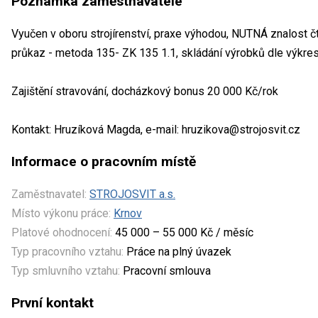
Poznámka zaměstnavatele
Vyučen v oboru strojírenství, praxe výhodou, NUTNÁ znalost 
průkaz - metoda 135- ZK 135 1.1, skládání výrobků dle výkr
Zajištění stravování, docházkový bonus 20 000 Kč/rok
Kontakt: Hruzíková Magda, e-mail: hruzikova@strojosvit.cz
Informace o pracovním místě
Zaměstnavatel:
STROJOSVIT a.s.
Místo výkonu práce:
Krnov
Platové ohodnocení:
45 000 – 55 000 Kč / měsíc
Typ pracovního vztahu:
Práce na plný úvazek
Typ smluvního vztahu:
Pracovní smlouva
První kontakt