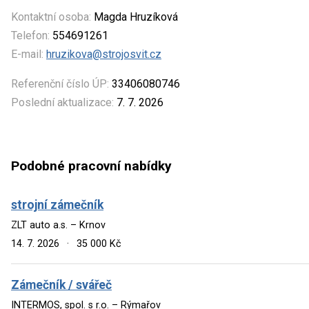
Kontaktní osoba:
Magda Hruzíková
Telefon:
554691261
E-mail:
hruzikova@strojosvit.cz
Referenční číslo ÚP:
33406080746
Poslední aktualizace:
7. 7. 2026
Podobné pracovní nabídky
strojní zámečník
ZLT auto a.s. – Krnov
14. 7. 2026
·
35 000 Kč
Zámečník / svářeč
INTERMOS, spol. s r.o. – Rýmařov