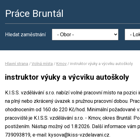
Práce Bruntál
Hledat zaměstnání
Hlavní strana
/
Volná místa
/
Krnov
/
instruktor výuky a výcviku autoškoly
instruktor výuky a výcviku autoškoly
K.I.S.S. vzdělávání s.r.o. nabízí volné pracovní místo na pozici
na plný nebo zkrácený úvazek s pružnou pracovní dobou. Pra
ohodnocením od 160 do 220 Kč/hod. Minimální požadované vzd
pracoviště je K.I.S.S. vzdělávání s.r.o. - Krnov, okres Bruntál.
postižením. Nástup možný od 1.8.2026. Další informace vám po
739093819, e-mail: kysova@kiss-vzdelavani.cz.