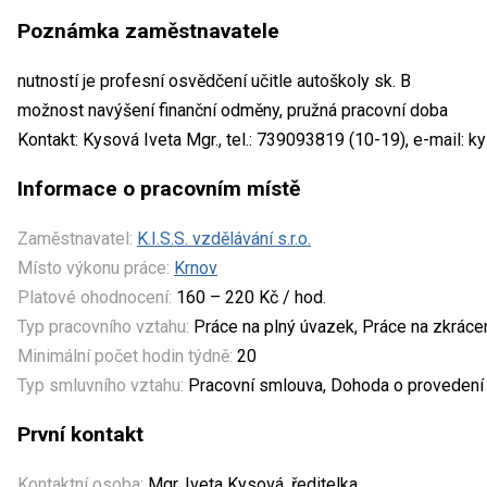
Poznámka zaměstnavatele
nutností je profesní osvědčení učitle autoškoly sk. B
možnost navýšení finanční odměny, pružná pracovní doba
Kontakt: Kysová Iveta Mgr., tel.: 739093819 (10-19), e-mail:
Informace o pracovním místě
Zaměstnavatel:
K.I.S.S. vzdělávání s.r.o.
Místo výkonu práce:
Krnov
Platové ohodnocení:
160 – 220 Kč / hod.
Typ pracovního vztahu:
Práce na plný úvazek, Práce na zkrác
Minimální počet hodin týdně:
20
Typ smluvního vztahu:
Pracovní smlouva, Dohoda o provedení
První kontakt
Kontaktní osoba:
Mgr. Iveta Kysová, ředitelka