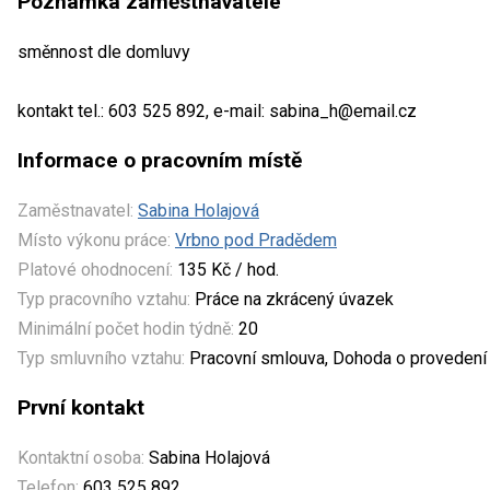
Poznámka zaměstnavatele
směnnost dle domluvy
kontakt tel.: 603 525 892, e-mail: sabina_h@email.cz
Informace o pracovním místě
Zaměstnavatel:
Sabina Holajová
Místo výkonu práce:
Vrbno pod Pradědem
Platové ohodnocení:
135 Kč / hod.
Typ pracovního vztahu:
Práce na zkrácený úvazek
Minimální počet hodin týdně:
20
Typ smluvního vztahu:
Pracovní smlouva, Dohoda o provedení 
První kontakt
Kontaktní osoba:
Sabina Holajová
Telefon:
603 525 892