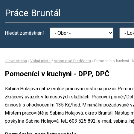
Práce Bruntál
Hledat zaměstnání
Hlavní strana
/
Volná místa
/
Vrbno pod Pradědem
/
Pomocníci v kuchyni - 
Pomocníci v kuchyni - DPP, DPČ
Sabina Holajová nabízí volné pracovní místo na pozici Pomocn
zkrácený úvazek v turnusových službách. Pracovní poměr/Do
činnosti s ohodnocením 135 Kč/hod. Minimální požadované vzdě
Místem pracoviště je Sabina Holajová, okres Bruntál. Nástup 
poskytne Sabina Holajová, tel.: 603 525 892, e-mail: sabina_h