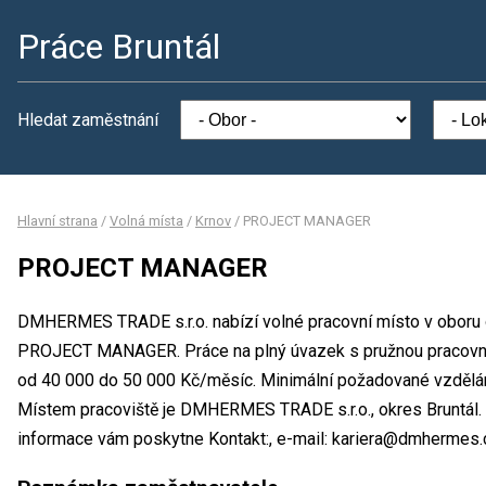
Práce Bruntál
Hledat zaměstnání
Hlavní strana
/
Volná místa
/
Krnov
/
PROJECT MANAGER
PROJECT MANAGER
DMHERMES TRADE s.r.o. nabízí volné pracovní místo v oboru 
PROJECT MANAGER. Práce na plný úvazek s pružnou pracovn
od 40 000 do 50 000 Kč/měsíc. Minimální požadované vzdělání
Místem pracoviště je DMHERMES TRADE s.r.o., okres Bruntál.
informace vám poskytne Kontakt:, e-mail: kariera@dmhermes.