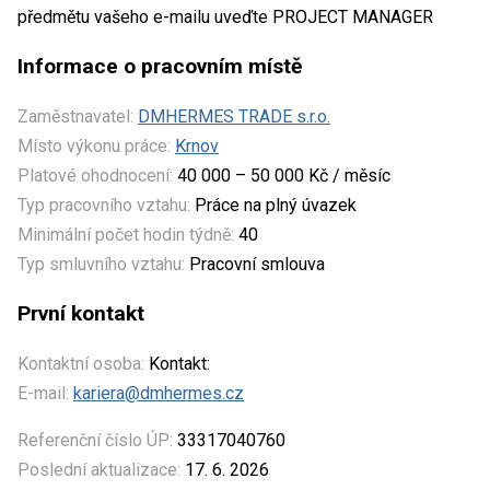
předmětu vašeho e-mailu uveďte PROJECT MANAGER
Informace o pracovním místě
Zaměstnavatel:
DMHERMES TRADE s.r.o.
Místo výkonu práce:
Krnov
Platové ohodnocení:
40 000 – 50 000 Kč / měsíc
Typ pracovního vztahu:
Práce na plný úvazek
Minimální počet hodin týdně:
40
Typ smluvního vztahu:
Pracovní smlouva
První kontakt
Kontaktní osoba:
Kontakt:
E-mail:
kariera@dmhermes.cz
Referenční číslo ÚP:
33317040760
Poslední aktualizace:
17. 6. 2026