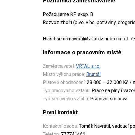
Poznámka zaměstnavatele
Požadujeme ŘP skup. B
Rozvoz zboží (pivo, víno, potraviny, drogerie
Hlásit se na navratil@vrtal.cz nebo na tel. 
Informace o pracovním místě
Zaměstnavatel:
VRTAL s.r.o.
Místo výkonu práce:
Bruntál
Platové ohodnocení:
28 000 – 32 000 Kč / 
Typ pracovního vztahu:
Práce na plný úvaze
Typ smluvního vztahu:
Pracovní smlouva
První kontakt
Kontaktní osoba:
Tomáš Navrátil, vedoucí po
Telefon:
777741466