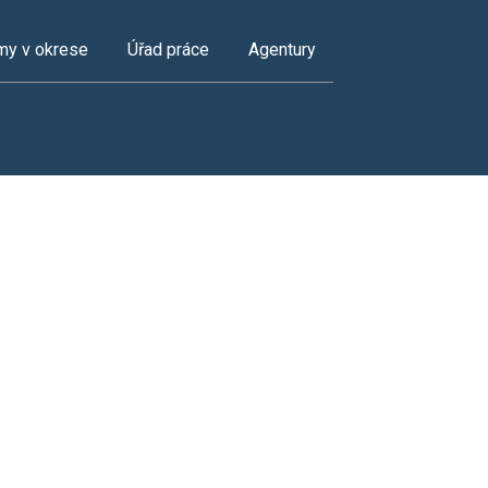
my v okrese
Úřad práce
Agentury