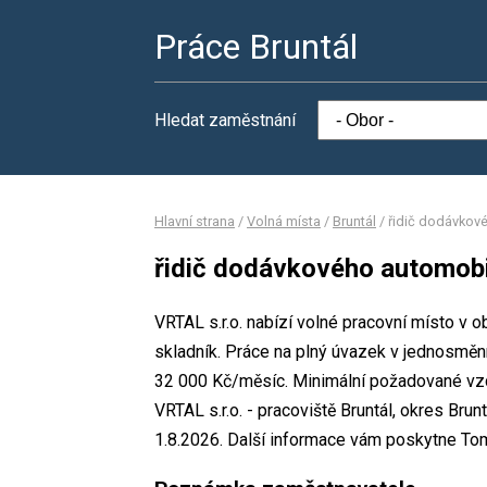
Práce Bruntál
Hledat zaměstnání
Hlavní strana
/
Volná místa
/
Bruntál
/
řidič dodávkové
řidič dodávkového automobil
VRTAL s.r.o. nabízí volné pracovní místo v 
skladník. Práce na plný úvazek v jednosm
32 000 Kč/měsíc. Minimální požadované vzdě
VRTAL s.r.o. - pracoviště Bruntál, okres Bru
1.8.2026. Další informace vám poskytne Tomáš