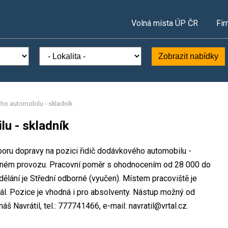
Volná místa ÚP ČR
Fir
Zobrazit nabídky
ho automobilu - skladník
u - skladník
oboru dopravy na pozici řidič dodávkového automobilu -
ěnném provozu. Pracovní poměr s ohodnocením od 28 000 do
lání je Střední odborné (vyučen). Místem pracoviště je
ntál. Pozice je vhodná i pro absolventy. Nástup možný od
 Navrátil, tel.: 777741466, e-mail: navratil@vrtal.cz.