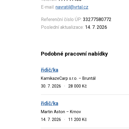
E-mail:
navratil@vrtal.cz
Referenční číslo ÚP:
33277580772
Poslední aktualizace:
14. 7. 2026
Podobné pracovní nabídky
řidič/ka
KamikazeCarp s.r.o. – Bruntál
30. 7. 2026
·
28 000 Kč
řidič/ka
Martin Aston – Krnov
14. 7. 2026
·
11 200 Kč