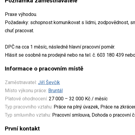
Poznámka zaměstnavatele
Praxe výhodou.
Požadavky: schopnost komunikovat s lidmi, zodpovědnost, sm
chuť pracovat.
DPČ na cca 1 měsíc, následně hlavní pracovní poměr.
Hlásit se osobně na prodejně nebo na tel. č. 603 180 439 ne
Informace o pracovním místě
Zaměstnavatel:
Jiří Ševčík
Místo výkonu práce:
Bruntál
Platové ohodnocení:
27 000 – 32 000 Kč / měsíc
Typ pracovního vztahu:
Práce na plný úvazek, Práce na zkrác
Typ smluvního vztahu:
Pracovní smlouva, Dohoda o pracovní č
První kontakt