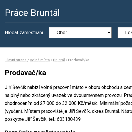
Práce Bruntál
Hledat zaměstnání
Hlavní strana
/
Volná místa
/
Bruntál
/
Prodavač/ka
Prodavač/ka
Jiří Ševčík nabízí volné pracovní místo v oboru obchodu a ce
na plný nebo zkrácený úvazek ve dvousměnném provozu. Prac
ohodnocením od 27 000 do 32 000 Kč/měsíc. Minimální požad
(vyučen). Místem pracoviště je Jiří Ševčík, okres Bruntál. Ná
poskytne Jiří Ševčík, tel.: 603180439.