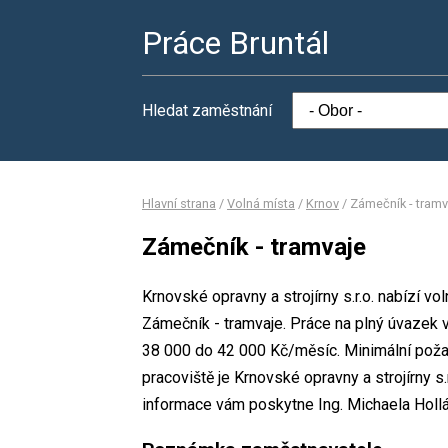
Práce Bruntál
Hledat zaměstnání
Hlavní strana
/
Volná místa
/
Krnov
/
Zámečník - tramv
Zámečník - tramvaje
Krnovské opravny a strojírny s.r.o. nabízí v
Zámečník - tramvaje. Práce na plný úvaze
38 000 do 42 000 Kč/měsíc. Minimální poža
pracoviště je Krnovské opravny a strojírny s.
informace vám poskytne Ing. Michaela Hollá