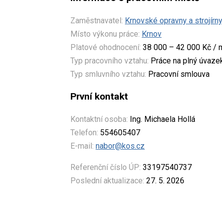
Zaměstnavatel:
Krnovské opravny a strojírny 
Místo výkonu práce:
Krnov
Platové ohodnocení:
38 000 – 42 000 Kč / 
Typ pracovního vztahu:
Práce na plný úvaze
Typ smluvního vztahu:
Pracovní smlouva
První kontakt
Kontaktní osoba:
Ing. Michaela Hollá
Telefon:
554605407
E-mail:
nabor@kos.cz
Referenční číslo ÚP:
33197540737
Poslední aktualizace:
27. 5. 2026