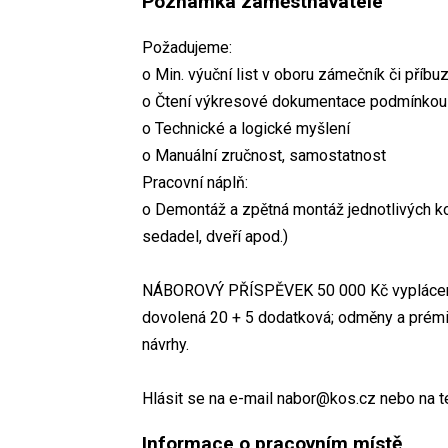
Poznámka zaměstnavatele
Požadujeme:
o Min. výuční list v oboru zámečník či příb
o Čtení výkresové dokumentace podmínkou
o Technické a logické myšlení
o Manuální zručnost, samostatnost
Pracovní náplň:
o Demontáž a zpětná montáž jednotlivých ko
sedadel, dveří apod.)
NÁBOROVÝ PŘÍSPĚVEK 50 000 Kč vyplácený 
dovolená 20 + 5 dodatková; odměny a prémi
návrhy.
Hlásit se na e-mail nabor@kos.cz nebo na te
Informace o pracovním místě