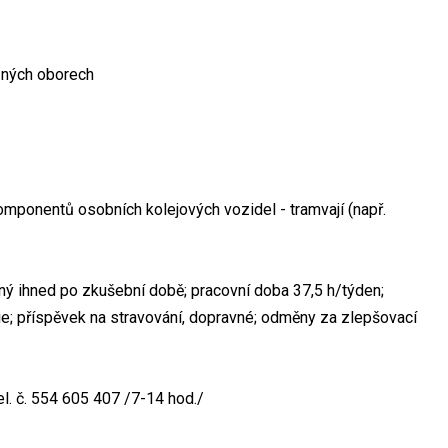
uzných oborech
mponentů osobních kolejových vozidel - tramvají (např.
ihned po zkušební době; pracovní doba 37,5 h/týden;
e; příspěvek na stravování, dopravné; odměny za zlepšovací
l. č. 554 605 407 /7-14 hod./