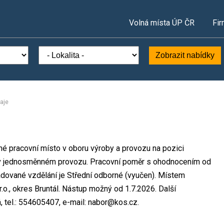
Volná místa ÚP ČR
Fir
Zobrazit nabídky
aje
olné pracovní místo v oboru výroby a provozu na pozici
k v jednosměnném provozu. Pracovní poměr s ohodnocením od
dované vzdělání je Střední odborné (vyučen). Místem
r.o., okres Bruntál. Nástup možný od 1.7.2026. Další
, tel.: 554605407, e-mail: nabor@kos.cz.