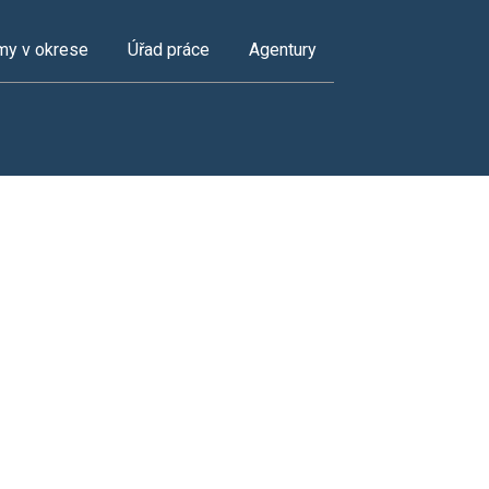
my v okrese
Úřad práce
Agentury