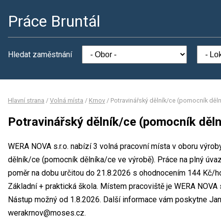
Práce Bruntál
Hledat zaměstnání
Hlavní strana
/
Volná místa
/
Krnov
/
Potravinářský dělník/ce (pomocník děln
Potravinářský dělník/ce (pomocník děln
WERA NOVA s.r.o. nabízí 3 volná pracovní místa v oboru výrob
dělník/ce (pomocník dělníka/ce ve výrobě). Práce na plný úva
poměr na dobu určitou do 21.8.2026 s ohodnocením 144 Kč/ho
Základní + praktická škola. Místem pracoviště je WERA NOVA s.
Nástup možný od 1.8.2026. Další informace vám poskytne Jana
werakrnov@moses.cz.