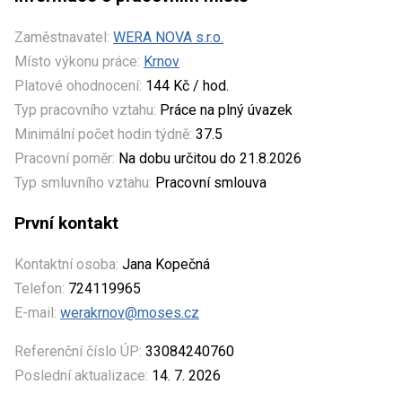
Zaměstnavatel:
WERA NOVA s.r.o.
Místo výkonu práce:
Krnov
Platové ohodnocení:
144 Kč / hod.
Typ pracovního vztahu:
Práce na plný úvazek
Minimální počet hodin týdně:
37.5
Pracovní poměr:
Na dobu určitou do 21.8.2026
Typ smluvního vztahu:
Pracovní smlouva
První kontakt
Kontaktní osoba:
Jana Kopečná
Telefon:
724119965
E-mail:
werakrnov@moses.cz
Referenční číslo ÚP:
33084240760
Poslední aktualizace:
14. 7. 2026