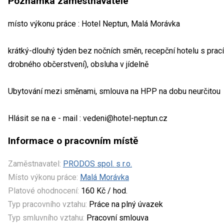
Poznámka zaměstnavatele
místo výkonu práce : Hotel Neptun, Malá Morávka
krátký-dlouhý týden bez nočních směn, recepční hotelu s prací 
drobného občerstvení), obsluha v jídelně
Ubytování mezi směnami, smlouva na HPP na dobu neurčitou
Hlásit se na e - mail : vedeni@hotel-neptun.cz
Informace o pracovním místě
Zaměstnavatel:
PRODOS spol. s r.o.
Místo výkonu práce:
Malá Morávka
Platové ohodnocení:
160 Kč / hod.
Typ pracovního vztahu:
Práce na plný úvazek
Typ smluvního vztahu:
Pracovní smlouva