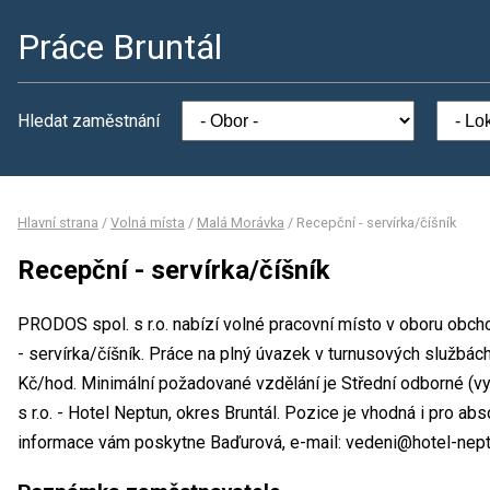
Práce Bruntál
Hledat zaměstnání
Hlavní strana
/
Volná místa
/
Malá Morávka
/
Recepční - servírka/číšník
Recepční - servírka/číšník
PRODOS spol. s r.o. nabízí volné pracovní místo v oboru obch
- servírka/číšník. Práce na plný úvazek v turnusových služb
Kč/hod. Minimální požadované vzdělání je Střední odborné (v
s r.o. - Hotel Neptun, okres Bruntál. Pozice je vhodná i pro a
informace vám poskytne Baďurová, e-mail: vedeni@hotel-nept