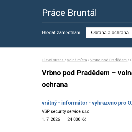
Práce Bruntál
Hledat zaměstnání
Hlavní strana
/
Volná místa
/
Vrbno pod Pradědem
/
O
Vrbno pod Pradědem – volná
ochrana
vrátný - informátor - vyhrazeno pro 
VSP security service s.r.o.
1. 7. 2026
·
24 000 Kč