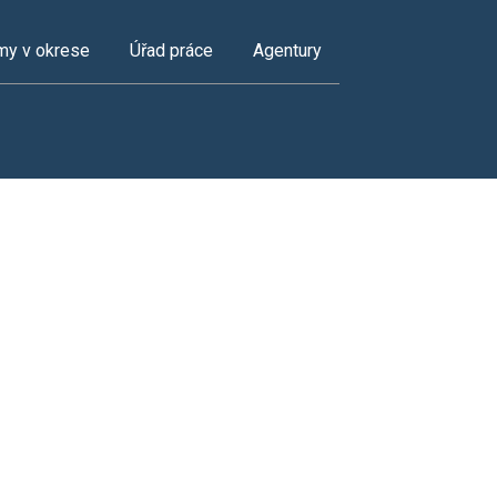
my v okrese
Úřad práce
Agentury