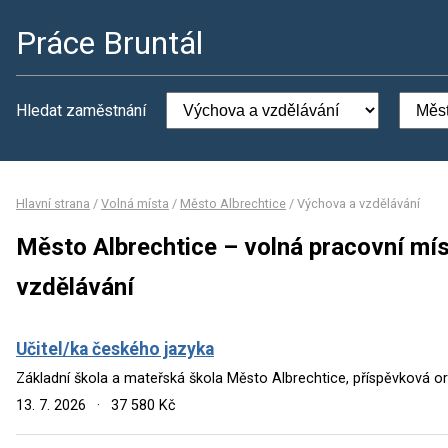
Práce Bruntál
Hledat zaměstnání
Hlavní strana
/
Volná místa
/
Město Albrechtice
/
Výchova a vzdělávání
Město Albrechtice – volná pracovní mí
vzdělávání
Učitel/ka českého jazyka
Základní škola a mateřská škola Město Albrechtice, příspěvková o
13. 7. 2026
·
37 580 Kč