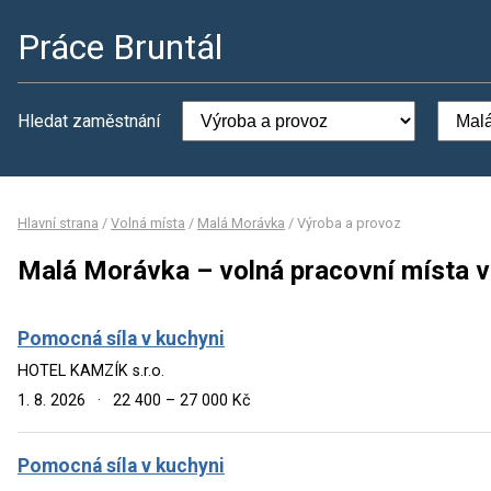
Práce Bruntál
Hledat zaměstnání
Hlavní strana
/
Volná místa
/
Malá Morávka
/
Výroba a provoz
Malá Morávka – volná pracovní místa v
Pomocná síla v kuchyni
HOTEL KAMZÍK s.r.o.
1. 8. 2026
·
22 400 – 27 000 Kč
Pomocná síla v kuchyni