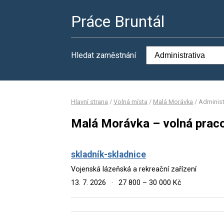
Práce Bruntál
Hledat zaměstnání
Hlavní strana
/
Volná místa
/
Malá Morávka
/
Administ
Malá Morávka – volná praco
skladník-skladnice
Vojenská lázeňská a rekreační zařízení
13. 7. 2026
·
27 800 – 30 000 Kč