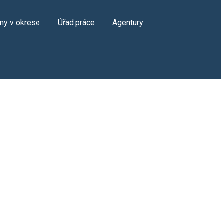
my v okrese
Úřad práce
Agentury