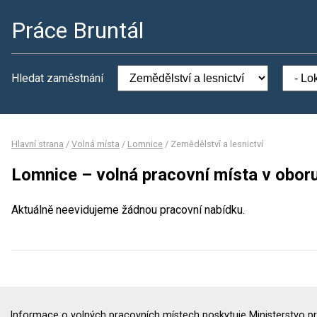
Práce Bruntál
Hledat zaměstnání
Hlavní strana
/
Volná místa
/
Lomnice
/
Zemědělství a lesnictví
Lomnice – volná pracovní místa v oboru
Aktuálně neevidujeme žádnou pracovní nabídku.
Informace o volných pracovních místech poskytuje Ministerstvo pr