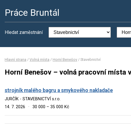
Práce Bruntál
Hledat zaměstnání
Hlavní strana
/
Volná místa
/
Horní Benešov
/
Stavebnictví
Horní Benešov – volná pracovní místa v
strojník malého bagru a smykového nakladače
JURČÍK - STAVEBNICTVÍ s.r.o.
14. 7. 2026
·
30 000 – 35 000 Kč