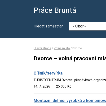
Práce Bruntál
Hledat zaměstnání
Hlavní strana
/
Volná místa
/
Dvorce
Dvorce – volná pracovní mí
Číšník/servírka
TURISTCENTRUM Dvorce, příspěvková organiz
14. 7. 2026
·
25 000 Kč
Montážní dělníci výrobků z kombinov