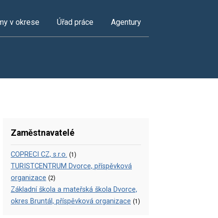
my v okrese
Úřad práce
Agentury
Zaměstnavatelé
COPRECI CZ, s.r.o.
(1)
TURISTCENTRUM Dvorce, příspěvková
organizace
(2)
Základní škola a mateřská škola Dvorce,
okres Bruntál, příspěvková organizace
(1)