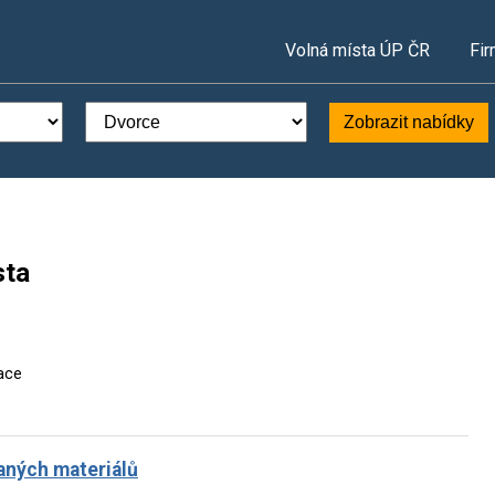
Volná místa ÚP ČR
Fir
Zobrazit nabídky
sta
ace
aných materiálů