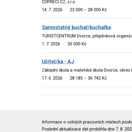
COPRECI CZ, s.r.o.
14. 7. 2026
·
23 000 – 28 000 Kč
Samostatný kuchař/kuchařka
TURISTCENTRUM Dvorce, příspěvková organiz
1. 7. 2026
·
30 000 Kč
Učitel/ka - AJ
Základní škola a mateřská škola Dvorce, okres 
17. 6. 2026
·
28 185 – 36 742 Kč
Informace o volných pracovních místech poskyt
Poslední aktualizace dat proběhla dne 7. 8. 202