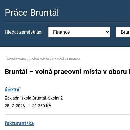
Práce Bruntál
Hledat zaměstnání
Hlavní strana
/
Volná místa
/
Bruntál
/
Finance
Bruntál – volná pracovní místa v oboru
účetní
Základní škola Bruntál, Školní 2
28. 7. 2026
·
31 360 Kč
fakturant/ka