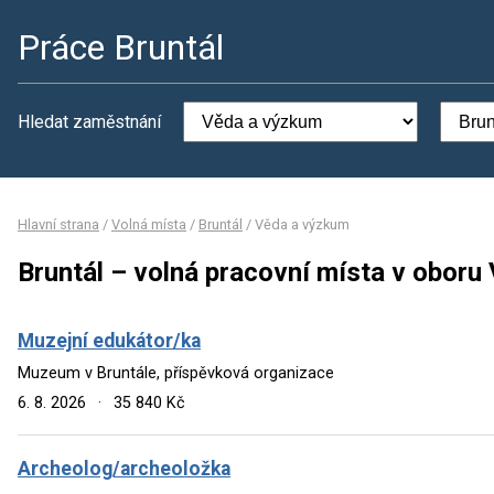
Práce Bruntál
Hledat zaměstnání
Hlavní strana
/
Volná místa
/
Bruntál
/
Věda a výzkum
Bruntál – volná pracovní místa v obor
Muzejní edukátor/ka
Muzeum v Bruntále, příspěvková organizace
6. 8. 2026
·
35 840 Kč
Archeolog/archeoložka