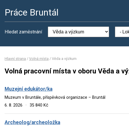
Práce Bruntál
Hledat zaměstnání
Hlavní strana
/
Volná místa
/
Věda a výzkum
Volná pracovní místa v oboru Věda a v
Muzejní edukátor/ka
Muzeum v Bruntále, příspěvková organizace – Bruntál
6. 8. 2026
·
35 840 Kč
Archeolog/archeoložka