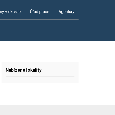
my v okrese
Úřad práce
Agentury
Nabízené lokality