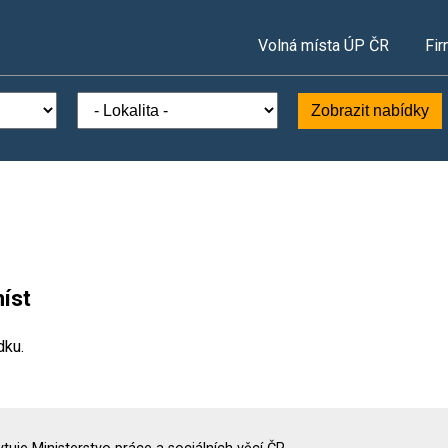
Volná místa ÚP ČR
Fir
Zobrazit nabídky
íst
dku.