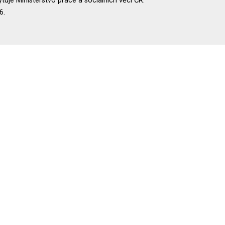
uje Ministerstvo práce a sociálních věcí ČR.
6.