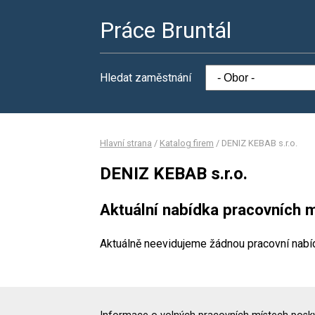
Práce Bruntál
Hledat zaměstnání
Hlavní strana
/
Katalog firem
/
DENIZ KEBAB s.r.o.
DENIZ KEBAB s.r.o.
Aktuální nabídka pracovních m
Aktuálně neevidujeme žádnou pracovní nabí