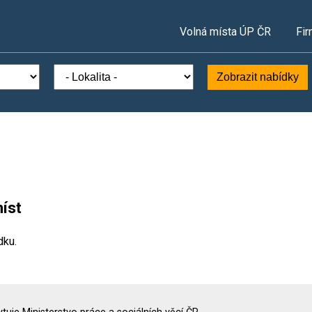
Volná místa ÚP ČR
Fir
Zobrazit nabídky
íst
dku.