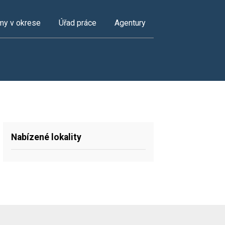
my v okrese
Úřad práce
Agentury
Nabízené lokality