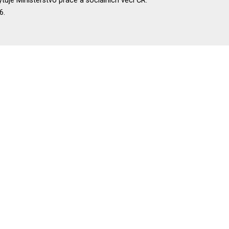
uje Ministerstvo práce a sociálních věcí ČR.
6.