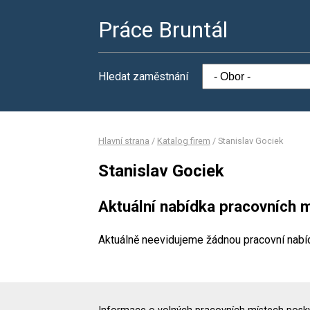
Práce Bruntál
Hledat zaměstnání
Hlavní strana
/
Katalog firem
/
Stanislav Gociek
Stanislav Gociek
Aktuální nabídka pracovních m
Aktuálně neevidujeme žádnou pracovní nabí