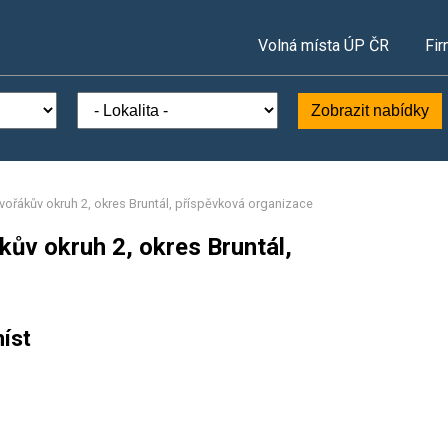
Volná místa ÚP ČR
Fir
Zobrazit nabídky
Dvořákův okruh 2, okres Bruntál, příspěvková organizace
kův okruh 2, okres Bruntál,
íst