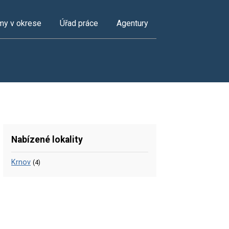
my v okrese
Úřad práce
Agentury
Nabízené lokality
Krnov
(4)