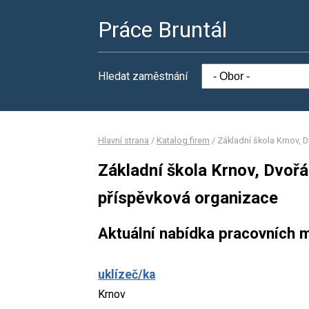
Práce Bruntál
Hledat zaměstnání
Hlavní strana
/
Katalog firem
/
Základní škola Krnov, 
Základní škola Krnov, Dvořá
příspěvková organizace
Aktuální nabídka pracovních m
uklízeč/ka
Krnov