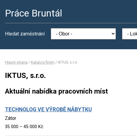
Práce Bruntál
Hledat zaměstnání
Hlavní strana
/
Katalog firem
/
IKTUS, s.r.o.
IKTUS, s.r.o.
Aktuální nabídka pracovních míst
TECHNOLOG VE VÝROBĚ NÁBYTKU
Zátor
35 000 – 45 000 Kč