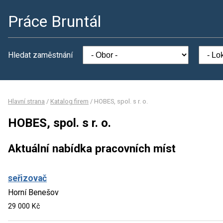
Práce Bruntál
Hledat zaměstnání
Hlavní strana
/
Katalog firem
/
HOBES, spol. s r. o.
HOBES, spol. s r. o.
Aktuální nabídka pracovních míst
seřizovač
Horní Benešov
29 000 Kč