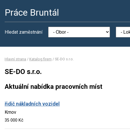
Práce Bruntál
Hledat zaměstnání
Hlavní strana
/
Katalog firem
/
SE-DO s.r.o.
SE-DO s.r.o.
Aktuální nabídka pracovních míst
řidič nákladních vozidel
Krnov
35 000 Kč