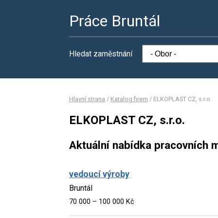
Práce Bruntál
Hledat zaměstnání
Hlavní strana
/
Katalog firem
/
ELKOPLAST CZ, s.r.o.
ELKOPLAST CZ, s.r.o.
Aktuální nabídka pracovních m
vedoucí výroby
Bruntál
70 000 – 100 000 Kč