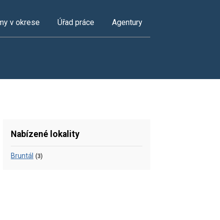
my v okrese
Úřad práce
Agentury
Nabízené lokality
Bruntál
(3)