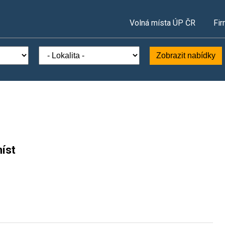
Volná místa ÚP ČR
Fir
Zobrazit nabídky
íst