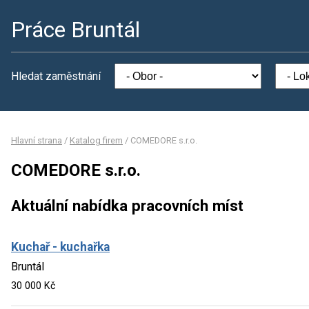
Práce Bruntál
Hledat zaměstnání
Hlavní strana
/
Katalog firem
/
COMEDORE s.r.o.
COMEDORE s.r.o.
Aktuální nabídka pracovních míst
Kuchař - kuchařka
Bruntál
30 000 Kč